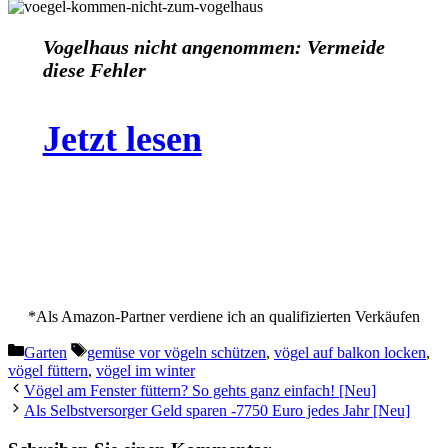
Vogelhaus nicht angenommen: Vermeide
diese Fehler
Jetzt lesen
*Als Amazon-Partner verdiene ich an qualifizierten Verkäufen
Kategorien
Schlagwörter
Garten
gemüse vor vögeln schützen
,
vögel auf balkon locken
,
vögel füttern
,
vögel im winter
Vögel am Fenster füttern? So gehts ganz einfach! [Neu]
Als Selbstversorger Geld sparen -7750 Euro jedes Jahr [Neu]