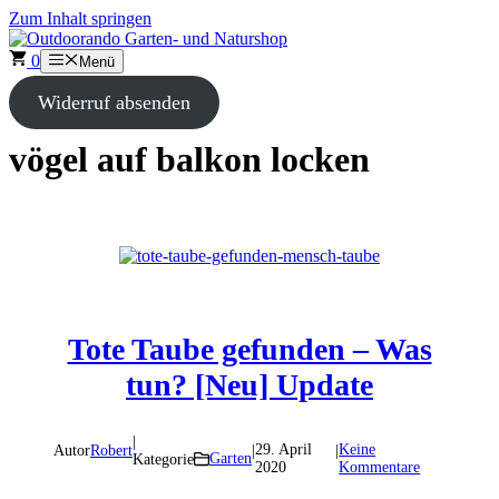
Zum Inhalt springen
0
Menü
Widerruf absenden
vögel auf balkon locken
Tote Taube gefunden – Was
tun? [Neu] Update
|
29. April
Keine
Autor
Robert
|
|
Garten
Kategorie
2020
Kommentare