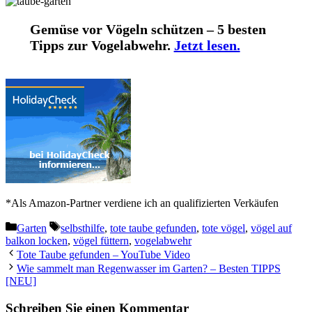
Gemüse vor Vögeln schützen – 5 besten
Tipps zur Vogelabwehr.
Jetzt lesen.
*Als Amazon-Partner verdiene ich an qualifizierten Verkäufen
Kategorien
Schlagwörter
Garten
selbsthilfe
,
tote taube gefunden
,
tote vögel
,
vögel auf
balkon locken
,
vögel füttern
,
vogelabwehr
Tote Taube gefunden – YouTube Video
Wie sammelt man Regenwasser im Garten? – Besten TIPPS
[NEU]
Schreiben Sie einen Kommentar