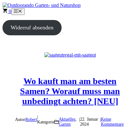
Zum
Inhalt
0
Menü
springen
Widerruf absenden
Wo kauft man am besten
Samen? Worauf muss man
unbedingt achten? [NEU]
|
Aktuelles
,
22. Januar
Keine
Autor
Robert
|
|
Kategorie
Garten
2024
Kommentare