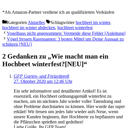
*Als Amazon-Partner verdiene ich an qualifizierten Verkäufen
Kategorien
Aktuelles
Schlagwörter
hochbeet im winter
,
hochbeet im winter abdecken
,
hochbeet winterfest
Vogelhaus nicht angenommen: Vermeide diese Fehler [Anleitung]
Vögel fressen Rasensamen: 3 besten Mittel um Deine Aussaat zu
schützen [NEU]
2 Gedanken zu „Wie macht man ein
Hochbeet winterfest?[NEU]“
GFP Garten- und Freizeitprofi
27. Oktober 2020 um 12:46 Uhr
Ein sehr informativer und detaillierter Artikel! Es ist
essenziell, ein Hochbeet ordnungsgemäß winterfest zu
machen, um im nächsten Jahr wieder voller Tatendrang und
ohne Probleme durchstarten zu können. Hier wurde das super
erklärt! Wir freuen uns jedes Jahr wieder aufs Neue, wenn
unsere Kunden beginnen, ihre Hochbeete zu bepflanzen und
die Pflänzchen sprießen und gedeihen!
Liebe Grüße, Ihr GFP Team!