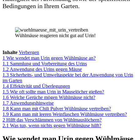
Bedingungen in Ihrem Garten.
Wühlmäuse reagieren nicht gut auf Urin!
Inhalte
Verbergen
1
Wie wendet man Urin gegen Wühlmäuse an?
1.1
Sammlung und Vorbereitung des Urins
1.2
Anwendung des Urins gegen Mäuse
1.3
Sicherheits- und Umweltaspekte bei der Anwendung von Urin
im Garten
1.4
Effektivität und Überlegungen
1.5
Wie oft sollte man Urin in Mauselöcher gießen?
1.6
Welche Gerüche mögen Wühlmäuse nicht?
1.7
Anwendungshinweise
1.8
Kann man mit Chili Pulver Wühlmäuse vertreiben?
1.9
Kann man mit leeren Weinflaschen Wühlmäuse vertreiben?
2
Hilft das Verschlämmen von Wühlmauslöchern?
2.1
Was tun, wenn nichts gegen Wühlmäuse hilft?
Wie wendet man Urin gegen Wühlmäuse