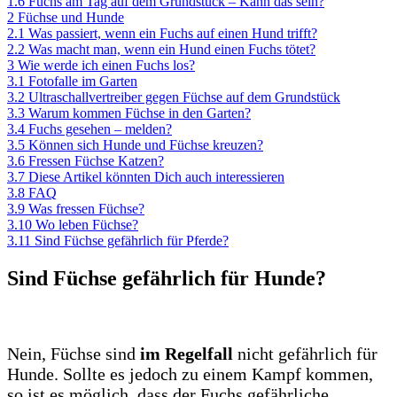
1.6
Fuchs am Tag auf dem Grundstück – Kann das sein?
2
Füchse und Hunde
2.1
Was passiert, wenn ein Fuchs auf einen Hund trifft?
2.2
Was macht man, wenn ein Hund einen Fuchs tötet?
3
Wie werde ich einen Fuchs los?
3.1
Fotofalle im Garten
3.2
Ultraschallvertreiber gegen Füchse auf dem Grundstück
3.3
Warum kommen Füchse in den Garten?
3.4
Fuchs gesehen – melden?
3.5
Können sich Hunde und Füchse kreuzen?
3.6
Fressen Füchse Katzen?
3.7
Diese Artikel könnten Dich auch interessieren
3.8
FAQ
3.9
Was fressen Füchse?
3.10
Wo leben Füchse?
3.11
Sind Füchse gefährlich für Pferde?
Sind Füchse gefährlich für Hunde?
Nein, Füchse sind
im Regelfall
nicht gefährlich für
Hunde. Sollte es jedoch zu einem Kampf kommen,
so ist es möglich, dass der Fuchs gefährliche