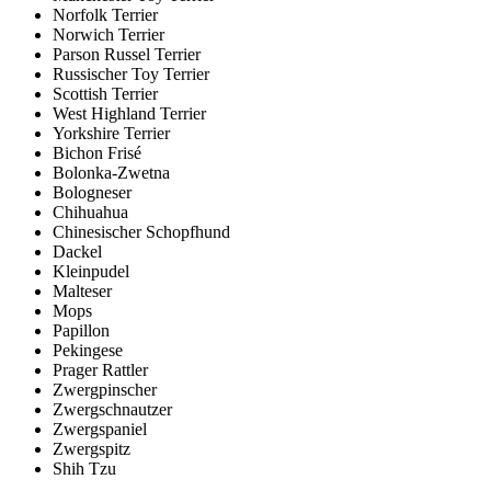
Norfolk Terrier
Norwich Terrier
Parson Russel Terrier
Russischer Toy Terrier
Scottish Terrier
West Highland Terrier
Yorkshire Terrier
Bichon Frisé
Bolonka-Zwetna
Bologneser
Chihuahua
Chinesischer Schopfhund
Dackel
Kleinpudel
Malteser
Mops
Papillon
Pekingese
Prager Rattler
Zwergpinscher
Zwergschnautzer
Zwergspaniel
Zwergspitz
Shih Tzu