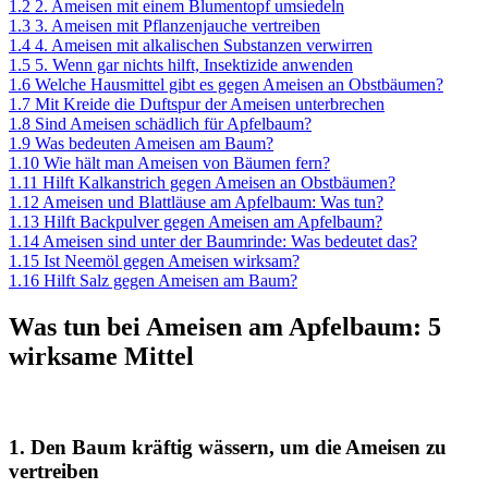
1.2
2. Ameisen mit einem Blumentopf umsiedeln
1.3
3. Ameisen mit Pflanzenjauche vertreiben
1.4
4. Ameisen mit alkalischen Substanzen verwirren
1.5
5. Wenn gar nichts hilft, Insektizide anwenden
1.6
Welche Hausmittel gibt es gegen Ameisen an Obstbäumen?
1.7
Mit Kreide die Duftspur der Ameisen unterbrechen
1.8
Sind Ameisen schädlich für Apfelbaum?
1.9
Was bedeuten Ameisen am Baum?
1.10
Wie hält man Ameisen von Bäumen fern?
1.11
Hilft Kalkanstrich gegen Ameisen an Obstbäumen?
1.12
Ameisen und Blattläuse am Apfelbaum: Was tun?
1.13
Hilft Backpulver gegen Ameisen am Apfelbaum?
1.14
Ameisen sind unter der Baumrinde: Was bedeutet das?
1.15
Ist Neemöl gegen Ameisen wirksam?
1.16
Hilft Salz gegen Ameisen am Baum?
Was tun bei Ameisen am Apfelbaum: 5
wirksame Mittel
1. Den Baum kräftig wässern, um die Ameisen zu
vertreiben