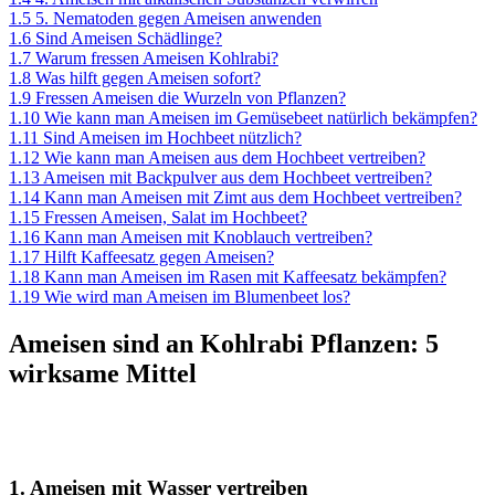
1.5
5. Nematoden gegen Ameisen anwenden
1.6
Sind Ameisen Schädlinge?
1.7
Warum fressen Ameisen Kohlrabi?
1.8
Was hilft gegen Ameisen sofort?
1.9
Fressen Ameisen die Wurzeln von Pflanzen?
1.10
Wie kann man Ameisen im Gemüsebeet natürlich bekämpfen?
1.11
Sind Ameisen im Hochbeet nützlich?
1.12
Wie kann man Ameisen aus dem Hochbeet vertreiben?
1.13
Ameisen mit Backpulver aus dem Hochbeet vertreiben?
1.14
Kann man Ameisen mit Zimt aus dem Hochbeet vertreiben?
1.15
Fressen Ameisen, Salat im Hochbeet?
1.16
Kann man Ameisen mit Knoblauch vertreiben?
1.17
Hilft Kaffeesatz gegen Ameisen?
1.18
Kann man Ameisen im Rasen mit Kaffeesatz bekämpfen?
1.19
Wie wird man Ameisen im Blumenbeet los?
Ameisen sind an Kohlrabi Pflanzen: 5
wirksame Mittel
1. Ameisen mit Wasser vertreiben