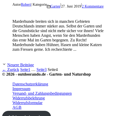
Autor
Robert
| Kategorie
|
|
Garten
27. Juni 2019
2 Kommentare
Marderhunde breiten sich in manchen Gebieten
Deutschlands immer stärker aus. Selbst der Garten und
die Grundstücke sind nicht mehr sicher vor ihnen! Viele
Menschen haben Angst, wenn Sie den Marderhunden
das erste Mal im Garten begegnen. Zu Recht!
Marderhunde haben Hühner, Hasen und kleine Katzen
zum Fressen gerne. Ich recherchierte ...
Neuere Beiträge
←
Zurück
Seite
1
…
Seite
3
Seite
4
© 2026 - outdoorando.de - Garten- und Naturshop
Datenschutzerklärung
Impressum
Versand- und Zahlungsbedingungen
Widerrufsbelehrung
Widerrufsformular
AGB