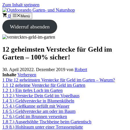
Zum Inhalt springen
0
Menü
Widerruf absenden
12 geheimsten Verstecke für Geld im
Garten – 100% sicher!
30. April 2020
22. Dezember 2019
von
Robert
Inhalte
Verbergen
1
Die 12 geheimsten Verstecke für Geld im Garten – Warum?
1.1
12 geheime Verstecke für Geld im Garten
1.2
1.) Ein tiefes Loch im Garten
1.3
2.) Verstecke Dein Geld im Vogelhaus
1.4
3.) Geldverstecke in Blumenkübeln
1.5
4.) Gießkanne gefüllt mit Wasser
1.6
5.) Geldverstecke am oder im Baum
1.7
6.) Geld im Brunnen versenken
1.8
7.) Ausgehöhlte Tischbeine beim Gartentisch
1.9
8.) Hohlraum unter einer Terrassenplatte