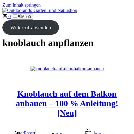
Zum Inhalt springen
0
Menü
Widerruf absenden
knoblauch anpflanzen
Knoblauch auf dem Balkon
anbauen – 100 % Anleitung!
[Neu]
21.
|
Autor
Robert
|
|