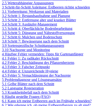
2.5
Wetterabhängige Anpassungen
3
Schritt-für-Schritt Anleitung: Erdbeeren richtig schneiden
3.1
Vorbereitung: Werkzeug und Materialien
3.2
Schritt 1: Bestandsaufnahme und Planung
3.3
Schritt 2: Entfernung alter und kranker Blätter
3.4
Schritt 3: Ausläufer-Management
3.5
Schritt 4: Oberflächliche Bodenbearbeitung
3.6
Schritt 5: Düngung und Nährstoffversorgung
3.7
Schritt 6: Mulchen und Bodenschutz
3.8
Schritt 7: Bewässerung nach dem Schnitt
3.9
Sortenspezifische Schnittanpassungen
3.10
Nachsorge und Monitoring
4
Häufige Fehler vermeiden: Tipps für Gartenanfänger
4.1
Fehler 1: Zu radikaler Rückschnitt
4.2
Fehler 2: Beschädigung des Pflanzenherzens
4.3
Fehler 3: Falscher Zeitpunkt
4.4
Fehler 4: Unzureichende Hygiene
4.5
Fehler 5: Vernachlässigung der Nachsorge
5
Problemdiagnose und Lösungsansätze
5.1
Gelbe Blätter nach dem Schnitt
5.2
Langsame Regeneration
5.3
Krankheitsbefall nach dem Schnitt
6
Häufig gestellte Fragen (FAQ)
6.1
Kann ich meine Erdbeeren auch im Frühjahr schneiden?
6.2
Wie erkenne ich, ob meine Erdbeerpflanzen zu alt sind?