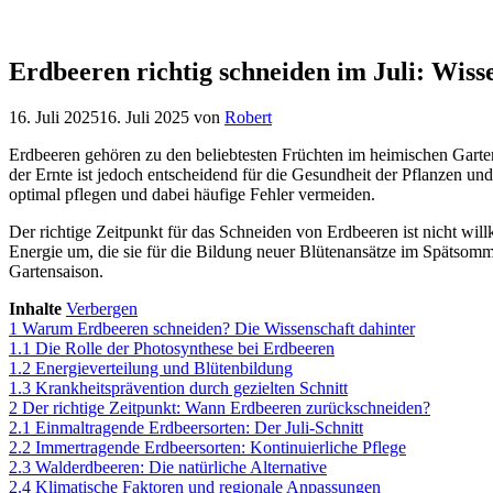
Erdbeeren richtig schneiden im Juli: Wiss
16. Juli 2025
16. Juli 2025
von
Robert
Erdbeeren gehören zu den beliebtesten Früchten im heimischen Garten,
der Ernte ist jedoch entscheidend für die Gesundheit der Pflanzen und 
optimal pflegen und dabei häufige Fehler vermeiden.
Der richtige Zeitpunkt für das Schneiden von Erdbeeren ist nicht wil
Energie um, die sie für die Bildung neuer Blütenansätze im Spätsomme
Gartensaison.
Inhalte
Verbergen
1
Warum Erdbeeren schneiden? Die Wissenschaft dahinter
1.1
Die Rolle der Photosynthese bei Erdbeeren
1.2
Energieverteilung und Blütenbildung
1.3
Krankheitsprävention durch gezielten Schnitt
2
Der richtige Zeitpunkt: Wann Erdbeeren zurückschneiden?
2.1
Einmaltragende Erdbeersorten: Der Juli-Schnitt
2.2
Immertragende Erdbeersorten: Kontinuierliche Pflege
2.3
Walderdbeeren: Die natürliche Alternative
2.4
Klimatische Faktoren und regionale Anpassungen