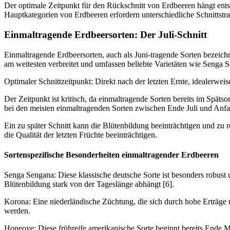
Der optimale Zeitpunkt für den Rückschnitt von Erdbeeren hängt entsc
Hauptkategorien von Erdbeeren erfordern unterschiedliche Schnittstra
Einmaltragende Erdbeersorten: Der Juli-Schnitt
Einmaltragende Erdbeersorten, auch als Juni-tragende Sorten bezeichn
am weitesten verbreitet und umfassen beliebte Varietäten wie Senga
Optimaler Schnittzeitpunkt: Direkt nach der letzten Ernte, idealerweis
Der Zeitpunkt ist kritisch, da einmaltragende Sorten bereits im Spät
bei den meisten einmaltragenden Sorten zwischen Ende Juli und Anfa
Ein zu später Schnitt kann die Blütenbildung beeinträchtigen und zu
die Qualität der letzten Früchte beeinträchtigen.
Sortenspezifische Besonderheiten einmaltragender Erdbeeren
Senga Sengana: Diese klassische deutsche Sorte ist besonders robust 
Blütenbildung stark von der Tageslänge abhängt [6].
Korona: Eine niederländische Züchtung, die sich durch hohe Erträge u
werden.
Honeoye: Diese frühreife amerikanische Sorte beginnt bereits Ende Ma