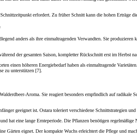
Schnittzeitpunkt erfordert. Zu früher Schnitt kann die hohen Erträge di
e
legend anders als ihre einmaltragenden Verwandten. Sie produzieren ko
r während der gesamten Saison, kompletter Rückschnitt erst im Herbst n
orten einen höheren Energiebedarf haben als einmaltragende Varietäten
e zu unterstützen [7].
ves Walderdbeer-Aroma. Sie reagiert besonders empfindlich auf radikal
fänger geeignet ist. Ostara toleriert verschiedene Schnittstrategien und 
und hat eine lange Ernteperiode. Die Pflanzen benötigen regelmäßige Nä
eine Gärten eignet. Der kompakte Wuchs erleichtert die Pflege und mac