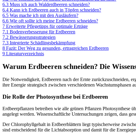
6.3
Muss ich auch Walderdbeeren schneiden?
6.4
Kann ich Erdbeeren auch in Töpfen schneiden?
6.5
Was mache ich mit den Ausläufern?
6.6
Wie oft sollte ich meine Erdbeeren schneiden?
7
Erweiterte Pflegetipps für optimale Erträge
7.1
Bodenverbesserung für Erdbeeren
7.2
Bewässerungsstrategien
7.3
Integrierte Schädlingsbekämpfung
8
Fazit: Der Weg zu gesunden, ertragreichen Erdbeeren
9
Literaturverzeichnis
Warum Erdbeeren schneiden? Die Wissens
Die Notwendigkeit, Erdbeeren nach der Ernte zurückzuschneiden, ergi
ihre Energie strategisch zwischen verschiedenen Wachstumsphasen au
Die Rolle der Photosynthese bei Erdbeeren
Erdbeerpflanzen betreiben wie alle grünen Pflanzen Photosynthese über
angelegt werden. Wissenschaftliche Untersuchungen zeigen, dass gesund
Der Chlorophyllgehalt in Erdbeerblättern liegt typischerweise zwisc
sind entscheidend für die Lichtabsorption und damit für die Energiepr