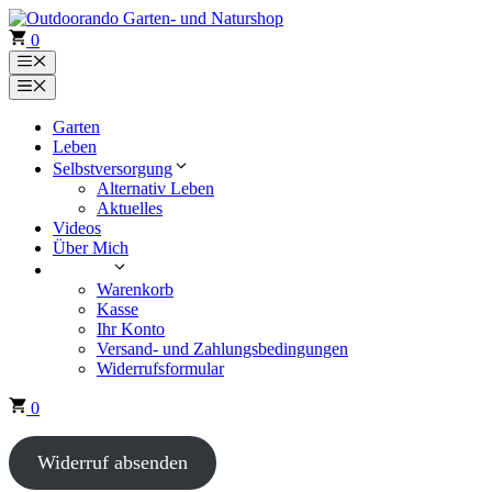
Zum
Inhalt
0
springen
Menü
Menü
Garten
Leben
Selbstversorgung
Alternativ Leben
Aktuelles
Videos
Über Mich
Shop
Warenkorb
Kasse
Ihr Konto
Versand- und Zahlungsbedingungen
Widerrufsformular
0
Widerruf absenden