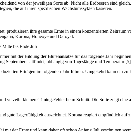
heidend von der jeweiligen Sorte ab. Nicht alle Erdbeeren sind gleich
tegien, die auf ihren spezifischen Wachstumszyklen basieren.
et, produzieren ihre gesamte Ernte in einem konzentrierten Zeitraum v
 Sengana, Korona, Honeoye und Daroyal.
e Mitte bis Ende Juli
sommer mit der Bildung der Blütenansätze für das folgende Jahr beginn
ng September stattfindet, abhängig von Tageslänge und Temperatur [5]
 reduzierten Erträgen im folgenden Jahr führen. Umgekehrt kann ein zu 
und verzeiht kleinere Timing-Fehler beim Schnitt. Die Sorte zeigt eine
nd gute Lagerfähigkeit auszeichnet. Korona reagiert empfindlich auf zu
i mit der Ernte und kann daher oft schon Anfang Juli geschnitten werd